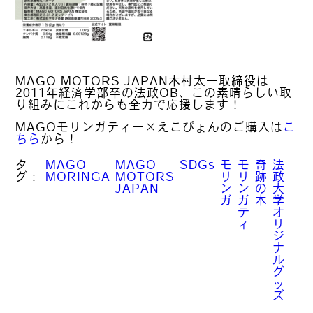
MAGO MOTORS JAPAN木村太一取締役は
2011年経済学部卒の法政OB、この素晴らしい取
り組みにこれからも全力で応援します！
MAGOモリンガティー×えこぴょんのご購入は
こ
ちら
から！
タ
MAGO
MAGO
SDGs
モ
モ
奇
法
グ：
MORINGA
MOTORS
リ
リ
跡
政
JAPAN
ン
ン
の
大
ガ
ガ
木
学
テ
オ
ィ
リ
ジ
ナ
ル
グ
ッ
ズ