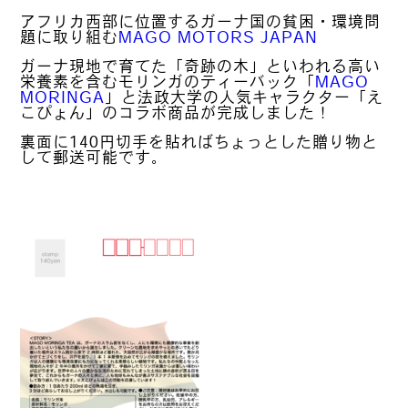
アフリカ西部に位置するガーナ国の貧困・環境問
題に取り組む
MAGO MOTORS JAPAN
ガーナ現地で育てた「奇跡の木」といわれる高い
栄養素を含むモリンガのティーバック「
MAGO
MORINGA
」と法政大学の人気キャラクター「え
こぴょん」のコラボ商品が完成しました！
裏面に140円切手を貼ればちょっとした贈り物と
して郵送可能です。