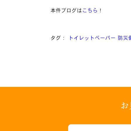
本件ブログは
こちら
！
タグ：
トイレットペーパー
防災
お