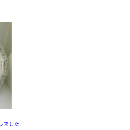
しました
。