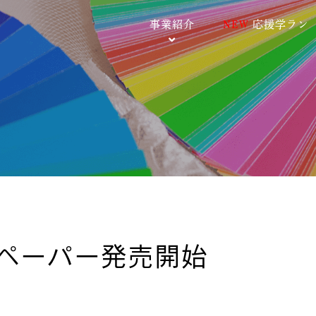
事業紹介
NEW
応援学ラン
ッズ製作事業
物品調達事業
ーション事業
留学サポート事業
ペーパー発売開始